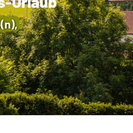
s-Urlaub
(n),