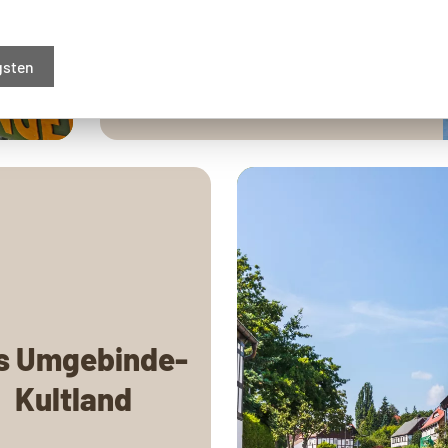
gsten
s Umgebinde-
Kultland