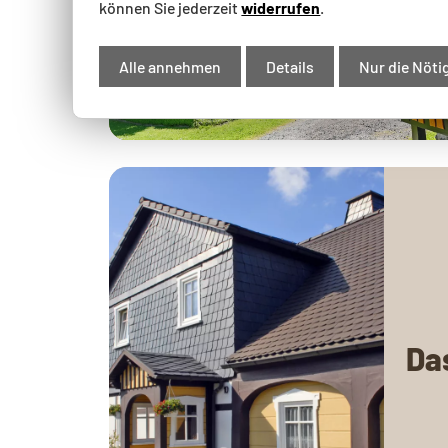
können Sie jederzeit
widerrufen
.
Alle annehmen
Details
Nur die Nöti
Da